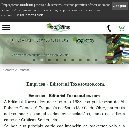
Empregamos
cookies
propias e de terceiros que nos permiten ofrecer os nosos
Aceptar
servizos. Ao empregar os nosos servizos, aceptas o uso que facemos das
cookies.
Máis información
0
EDITORIAL TOXOSOUTOS
Na defensa da cultura Galega e en Galego
::
Comezo
>
Empresa
Empresa - Editorial Toxosoutos.com.
Empresa - Editorial Toxosoutos.com.
A Editorial Toxosoutos nace no ano 1988 coa publicación de M.
Fabeiro Gómez, A Freguesía de Santa Mariña do Obre, parroquia
noiesa onde están ubicadas as instalacións, tanto da editora
como de Gráficas Sementeira.
Se ben nun principio xorde coa intención de proxectar Noia e a