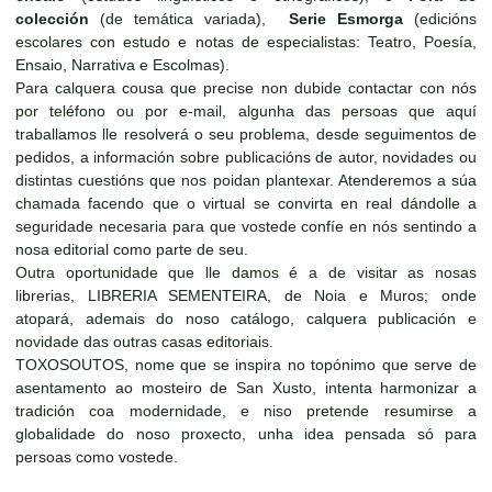
colección
(de temática variada),
Serie Esmorga
(edicións
escolares con estudo e notas de especialistas: Teatro, Poesía,
Ensaio, Narrativa e Escolmas).
Para calquera cousa que precise non dubide contactar con nós
por teléfono ou por e-mail, algunha das persoas que aquí
traballamos lle resolverá o seu problema, desde seguimentos de
pedidos, a información sobre publicacións de autor, novidades ou
distintas cuestións que nos poidan plantexar. Atenderemos a súa
chamada facendo que o virtual se convirta en real dándolle a
seguridade necesaria para que vostede confíe en nós sentindo a
nosa editorial como parte de seu.
Outra oportunidade que lle damos é a de visitar as nosas
librerias, LIBRERIA SEMENTEIRA, de Noia e Muros; onde
atopará, ademais do noso catálogo, calquera publicación e
novidade das outras casas editoriais.
TOXOSOUTOS, nome que se inspira no topónimo que serve de
asentamento ao mosteiro de San Xusto, intenta harmonizar a
tradición coa modernidade, e niso pretende resumirse a
globalidade do noso proxecto, unha idea pensada só para
persoas como vostede.