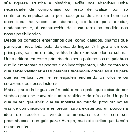
súa riqueza artística e histórica, axiña nos absorbeu unha
necesidade de compromiso co resto de Galiza, por iso
sentímonos impulsados a pór noso grao de area en beneficio
desa idea, ás veces tan abstracta, de facer país, axudar,
modestamente, á construcción da nosa terra na medida das
nosas posibilidades.
Desde os comezos entendimos que, como galegos, tiñamos que
participar nesa loita pola defensa da lingua. A lingua é un dos
principais, se non o máis, vehículo de expresión dunha cultura.
Unha editora ten como primeiro dos seus patrimonios as palabras
que lle emprestan os poetas e os investigadores, unha editora ten
que saber xestionar esas palabras facéndolle crecer as alas para
que as verbas voen e se espallen enchendo os ollos e os
corazóns dos nosos lectores.
Mais a parte da língua tamén está o noso país, que deixa de ser
símbolo para se convertir nunha realidade do día a día. Un país
que se ten que abrir, que se mostrar ao mundo, procurar novas
vías de comunicación e empregar as xa existentes, un pouco na
idea de recoller a virtude unamuniana de, e sen ser
presuntuosos, non galeguizar Europa, mais si dicirlles que tamén
estamos nós.