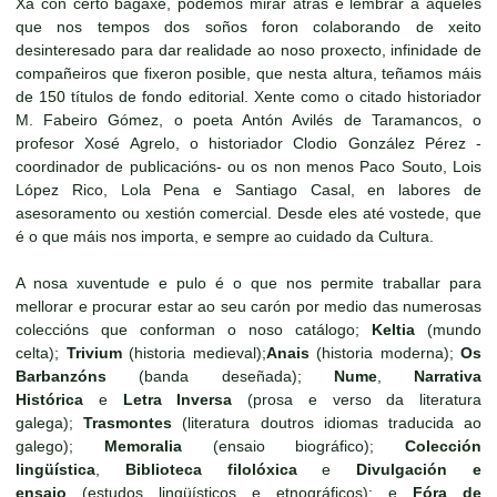
Xa con certo bagaxe, podemos mirar atrás e lembrar a aqueles
que nos tempos dos soños foron colaborando de xeito
desinteresado para dar realidade ao noso proxecto, infinidade de
compañeiros que fixeron posible, que nesta altura, teñamos máis
de 150 títulos de fondo editorial. Xente como o citado historiador
M. Fabeiro Gómez, o poeta Antón Avilés de Taramancos, o
profesor Xosé Agrelo, o historiador Clodio González Pérez -
coordinador de publicacións- ou os non menos Paco Souto, Lois
López Rico, Lola Pena e Santiago Casal, en labores de
asesoramento ou xestión comercial. Desde eles até vostede, que
é o que máis nos importa, e sempre ao cuidado da Cultura.
A nosa xuventude e pulo é o que nos permite traballar para
mellorar e procurar estar ao seu carón por medio das numerosas
coleccións que conforman o noso catálogo;
Keltia
(mundo
celta);
Trivium
(historia medieval);
Anais
(historia moderna);
Os
Barbanzóns
(banda deseñada);
Nume
,
Narrativa
Histórica
e
Letra Inversa
(prosa e verso da literatura
galega);
Trasmontes
(literatura doutros idiomas traducida ao
galego);
Memoralia
(ensaio biográfico);
Colección
lingüística
,
Biblioteca filolóxica
e
Divulgación e
ensaio
(estudos lingüísticos e etnográficos); e
Fóra de