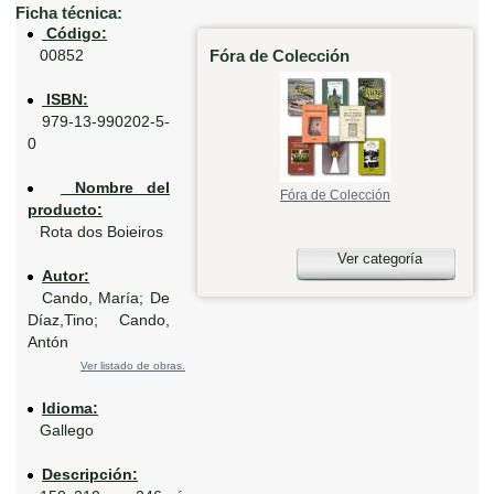
Ficha técnica:
Código:
Fóra de Colección
00852
ISBN:
979-13-990202-5-
0
Nombre del
Fóra de Colección
producto:
Rota dos Boieiros
Ver categoría
Autor:
Cando, María; De
Díaz,Tino; Cando,
Antón
Ver listado de obras.
Idioma:
Gallego
Descripción: