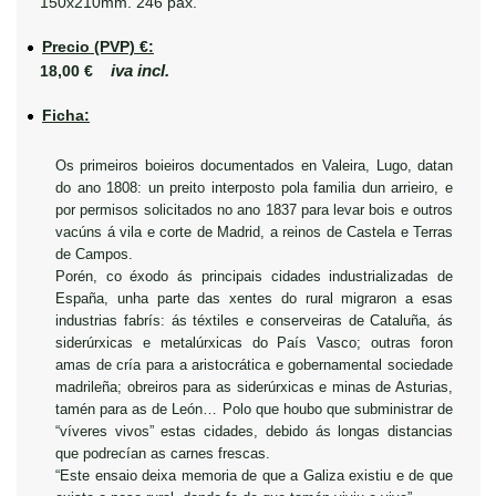
150x210mm. 246 páx.
Precio (PVP) €:
iva incl.
18,00 €
Ficha:
Os primeiros boieiros documentados en Valeira, Lugo, datan
do ano 1808: un preito interposto pola familia dun arrieiro, e
por permisos solicitados no ano 1837 para levar bois e outros
vacúns á vila e corte de Madrid, a reinos de Castela e Terras
de Campos.
Porén, co éxodo ás principais cidades industrializadas de
España, unha parte das xentes do rural migraron a esas
industrias fabrís: ás téxtiles e conserveiras de Cataluña, ás
siderúrxicas e metalúrxicas do País Vasco; outras foron
amas de cría para a aristocrática e gobernamental sociedade
madrileña; obreiros para as siderúrxicas e minas de Asturias,
tamén para as de León… Polo que houbo que subministrar de
“víveres vivos” estas cidades, debido ás longas distancias
que podrecían as carnes frescas.
“Este ensaio deixa memoria de que a Galiza existiu e de que