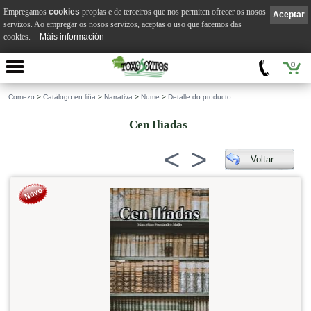
Empregamos
cookies
propias e de terceiros que nos permiten ofrecer os nosos
Aceptar
servizos. Ao empregar os nosos servizos, aceptas o uso que facemos das
cookies.
Máis información
0
::
Comezo
>
Catálogo en liña
>
Narrativa
>
Nume
>
Detalle do producto
Cen Ilíadas
<
>
Voltar