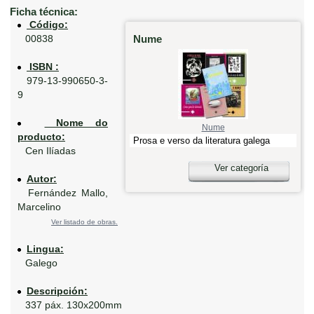
Ficha técnica:
Código:
Nume
00838
ISBN :
979-13-990650-3-
9
Nome do
Nume
producto:
Prosa e verso da literatura galega
Cen Ilíadas
Ver categoría
Autor:
Fernández Mallo,
Marcelino
Ver listado de obras.
Lingua:
Galego
Descripción:
337 páx. 130x200mm