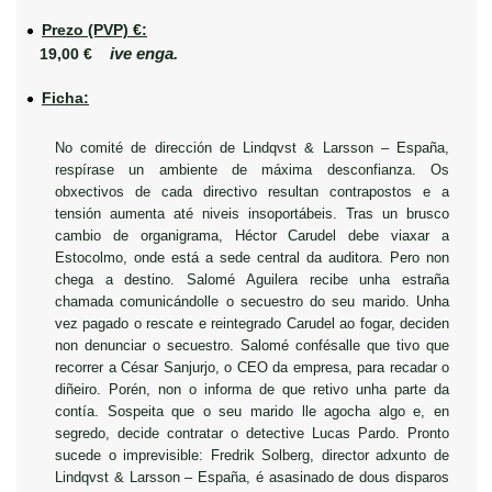
Prezo (PVP) €:
ive enga.
19,00 €
Ficha:
No comité de dirección de Lindqvst & Larsson – España,
respírase un ambiente de máxima desconfianza. Os
obxectivos de cada directivo resultan contrapostos e a
tensión aumenta até niveis insoportábeis. Tras un brusco
cambio de organigrama, Héctor Carudel debe viaxar a
Estocolmo, onde está a sede central da auditora. Pero non
chega a destino. Salomé Aguilera recibe unha estraña
chamada comunicándolle o secuestro do seu marido. Unha
vez pagado o rescate e reintegrado Carudel ao fogar, deciden
non denunciar o secuestro. Salomé confésalle que tivo que
recorrer a César Sanjurjo, o CEO da empresa, para recadar o
diñeiro. Porén, non o informa de que retivo unha parte da
contía. Sospeita que o seu marido lle agocha algo e, en
segredo, decide contratar o detective Lucas Pardo. Pronto
sucede o imprevisible: Fredrik Solberg, director adxunto de
Lindqvst & Larsson – España, é asasinado de dous disparos