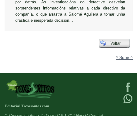
por detrás. As investigacións do detective desvelan
sorprendentes informacións relativas a cada directivo da
compañía, o que arrastra a Salomé Aguilera a tomar unha
drástica e inesperada decisión…
Voltar
^ Subir ^
Editorial Toxosoutos.com
C/ Cruceiro do Rego, 2 - Obre - C.P. 15217 Noia (A Coruña)
Tlf:
623 384 776
+34
Fax:
981821690
+34
Deseño web:->
kantaronet - Deseño de páxinas web en Galicia