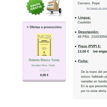
Carreiro, Pepe
Ver listado de obra
Lingua:
Castelán
>
Ofertas e promocións
Descripción:
48 PÁG. 210X305
Prezo (PVP) €:
ive enga
13,00 €
Roberto Blanco Torres
Ficha:
González Pérez, Clodio
6,50 €
De la mano del pr
4,00 €
estuvo habitado p
narradas en banda 
En la que presenta
por no estar alert