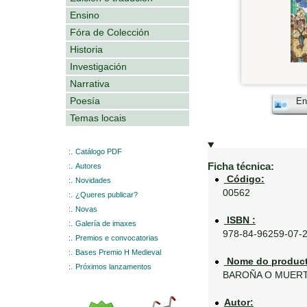
Ensino
Fóra de Colección
Historia
Investigación
Narrativa
Poesía
En
Temas locais
:.
Catálogo PDF
Ficha técnica:
:.
Autores
Código:
:.
Novidades
00562
:.
¿Queres publicar?
:.
Novas
ISBN :
:.
Galería de imaxes
978-84-96259-07-
:.
Premios e convocatorias
:.
Bases Premio H Medieval
Nome do product
:.
Próximos lanzamentos
BAROÑA O MUER
Autor: