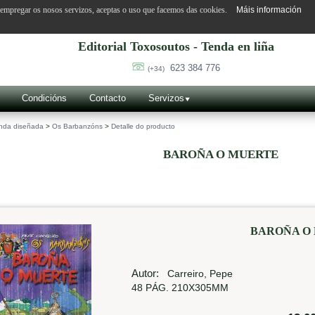
o empregar os nosos servizos, aceptas o uso que facemos das cookies.
Máis información
Editorial Toxosoutos - Tenda en liña
623 384 776
(+34)
Condicións
Contacto
Servizos
nda diseñada
>
Os Barbanzóns
>
Detalle do producto
BAROÑA O MUERTE
BAROÑA O
Autor:
Carreiro, Pepe
48 PÁG. 210X305MM