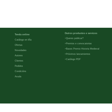
Outros productos e servizos
Tenda online
-
Queres publicar?
Catálogo en liña
-
Premios e convocatorias
Ofertas
-
Bases Premio Historia Medieval
Novedades
-
Próximos lanzamientos
Autores
-
Católogo PDF
Clientes
Pedidos
Condicións
Axuda