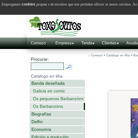
Empregamos
cookies
propias e de terceiros que nos permiten ofrecer os nosos servizos. A
Comezo
Empresa
Tenda
Clientes
Axuda
::
Comezo
>
Catálogo en liña
>
Ba
Procurar:
Catálogo en liña:
Banda deseñada
Galicia en comic
Os pequenos Barbanzóns
Os Barbanzóns
Biografías
Delfín
Economía
Edición e tradución