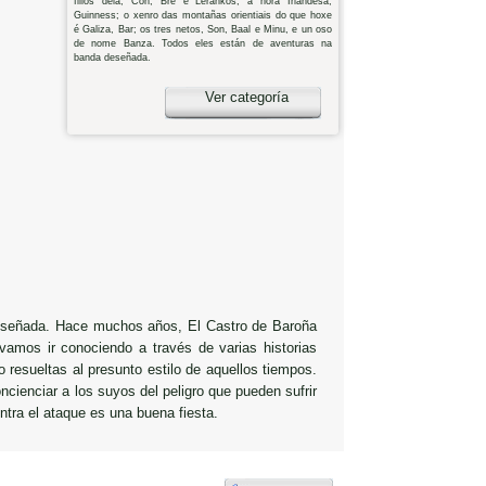
fillos dela, Con, Bre e Lerankos; a nora Irlandesa,
Guinness; o xenro das montañas orientiais do que hoxe
é Galiza, Bar; os tres netos, Son, Baal e Minu, e un oso
de nome Banza. Todos eles están de aventuras na
banda deseñada.
Ver categoría
 diseñada. Hace muchos años, El Castro de Baroña
amos ir conociendo a través de varias historias
 resueltas al presunto estilo de aquellos tiempos.
cienciar a los suyos del peligro que pueden sufrir
ntra el ataque es una buena fiesta.