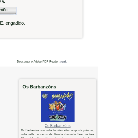
0 €
rriño
.E. engadido.
aquí.
Descargar o Adobe PDF Reader
Os Barbanzóns
Os Barbanzóns
Os Barbazóns son unha familia celta composta pola nai,
unha vella do castro de Baroña chamada Tara; os tres