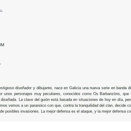
s.
MM
.
estigioso diseñador y dibujante, nace en Galicia una nueva serie en banda
or unos personajes muy peculiares, conocidos como Os Barbanzóns, que v
diseñada. La clave del guión está basada en situaciones de hoy en día, pero
mos vemos a un paranoico con que, contra la tranquilidad del clan, decide con
a de posibles invasiones. La mejor defensa es el ataque, y la mejor defensa co