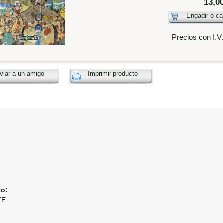
13,0
Engadir ó ca
Precios con I.V
viar a un amigo
Imprimir producto
2
o:
TE