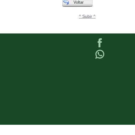
Voltar
^ Subir ^