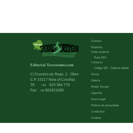
Comezo
Empresa
Onde estamos
Ruta XPS
Contacto
Editorial Toxosoutos.com
Código QR - Cáptura rápida
C/ Cruceiro do Rego, 2 - Obre -
Novas
C.P. 15217 Noia (A Coruña)
Galería
Tlf:
623 384 776
+34
Redes Sociais
Fax:
981821690
+34
Ligazóns
Aviso Legal
Política de privacidade
Condicións
Cookies