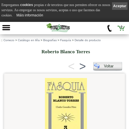
Empregamos
cookies
propias e de terceiros que nos permiten ofrecer os nosos
Aceptar
servizos. Ao empregar os nosos servizos, aceptas o uso que facemos das
cookies.
Máis información
0
::
Comezo
>
Catálogo en liña
>
Biografías
>
Fasquía
>
Detalle do producto
Roberto Blanco Torres
<
>
Voltar