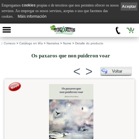
Empregamos
cookies
propias e de terceiros que nos permiten ofrecer os nosos
Aceptar
servizos. Ao empregar os nosos servizos, aceptas o uso que facemos das
cookies.
Máis información
0
::
Comezo
>
Catálogo en liña
>
Narrativa
>
Nume
>
Detalle do producto
Os paxaros que non puideron voar
<
>
Voltar