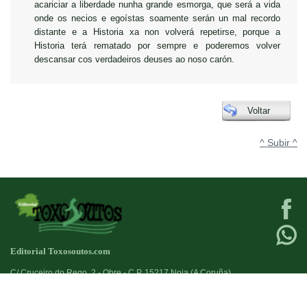
acariciar a liberdade nunha grande esmorga, que será a vida
onde os necios e egoístas soamente serán un mal recordo
distante e a Historia xa non volverá repetirse, porque a
Historia terá rematado por sempre e poderemos volver
descansar cos verdadeiros deuses ao noso carón.
Voltar
^ Subir ^
Editorial Toxosoutos.com
C/ Cruceiro do Rego, 2 - Obre - C.P. 15217 Noia (A Coruña)
Tlf:
623 384 776
+34
Fax:
981821690
+34