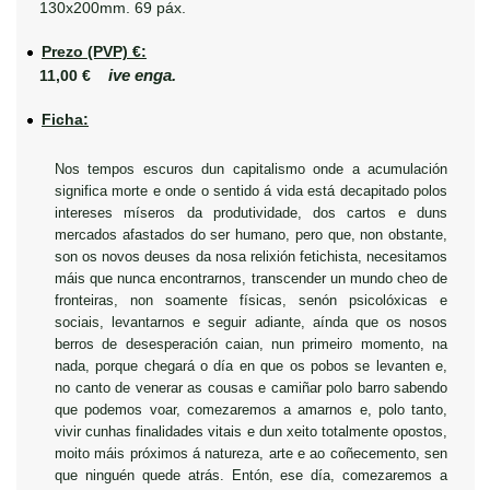
130x200mm. 69 páx.
Prezo (PVP) €:
ive enga.
11,00 €
Ficha:
Nos tempos escuros dun capitalismo onde a acumulación
significa morte e onde o sentido á vida está decapitado polos
intereses míseros da produtividade, dos cartos e duns
mercados afastados do ser humano, pero que, non obstante,
son os novos deuses da nosa relixión fetichista, necesitamos
máis que nunca encontrarnos, transcender un mundo cheo de
fronteiras, non soamente físicas, senón psicolóxicas e
sociais, levantarnos e seguir adiante, aínda que os nosos
berros de desesperación caian, nun primeiro momento, na
nada, porque chegará o día en que os pobos se levanten e,
no canto de venerar as cousas e camiñar polo barro sabendo
que podemos voar, comezaremos a amarnos e, polo tanto,
vivir cunhas finalidades vitais e dun xeito totalmente opostos,
moito máis próximos á natureza, arte e ao coñecemento, sen
que ninguén quede atrás. Entón, ese día, comezaremos a