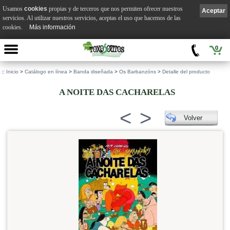
Usamos
cookies
propias y de terceros que nos permiten ofrecer nuestros
Aceptar
servicios. Al utilizar nuestros servicios, aceptas el uso que hacemos de las
cookies.
Más información
0
::
Inicio
>
Catálogo en línea
>
Banda diseñada
>
Os Barbanzóns
>
Detalle del producto
A NOITE DAS CACHARELAS
<
>
Volver