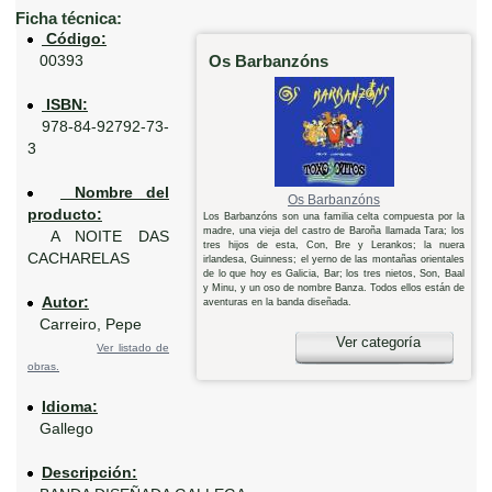
Ficha técnica:
Código:
Os Barbanzóns
00393
ISBN:
978-84-92792-73-
3
Nombre del
Os Barbanzóns
producto:
Los Barbanzóns son una familia celta compuesta por la
madre, una vieja del castro de Baroña llamada Tara; los
A NOITE DAS
tres hijos de esta, Con, Bre y Lerankos; la nuera
CACHARELAS
irlandesa, Guinness; el yerno de las montañas orientales
de lo que hoy es Galicia, Bar; los tres nietos, Son, Baal
y Minu, y un oso de nombre Banza. Todos ellos están de
Autor:
aventuras en la banda diseñada.
Carreiro, Pepe
Ver categoría
Ver listado de
obras.
Idioma:
Gallego
Descripción: