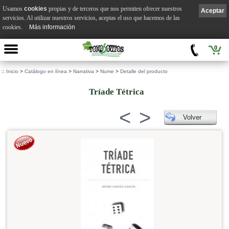
Usamos
cookies
propias y de terceros que nos permiten ofrecer nuestros
Aceptar
servicios. Al utilizar nuestros servicios, aceptas el uso que hacemos de las
cookies.
Más información
0
::
Inicio
>
Catálogo en línea
>
Narrativa
>
Nume
>
Detalle del producto
Tríade Tétrica
<
>
Volver