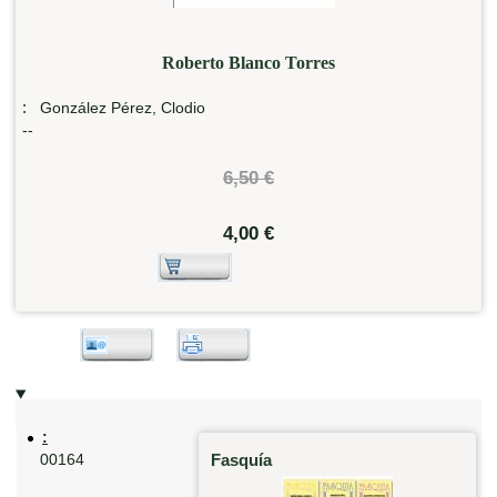
Roberto Blanco Torres
:
González Pérez, Clodio
--
6,50 €
4,00 €
:
Fasquía
00164