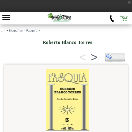
0
::
>
>
Biografías
>
Fasquía
>
Roberto Blanco Torres
<
>