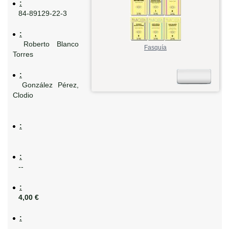
:
84-89129-22-3
:
Roberto Blanco
Fasquía
Torres
:
González Pérez,
Clodio
:
:
--
:
4,00 €
: