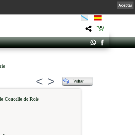
Aceptar
0
ois
<
>
Voltar
o Concello de Rois