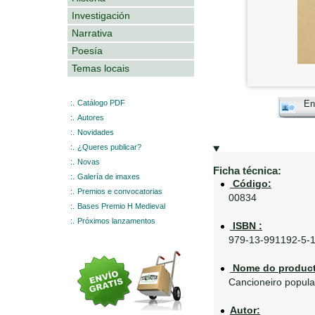
Investigación
Narrativa
Poesía
Temas locais
:.
Catálogo PDF
En
:.
Autores
:.
Novidades
:.
¿Queres publicar?
:.
Novas
Ficha técnica:
:.
Galería de imaxes
Código:
:.
Premios e convocatorias
00834
:.
Bases Premio H Medieval
:.
Próximos lanzamentos
ISBN :
979-13-991192-5-
Nome do product
Cancioneiro popular
Autor: