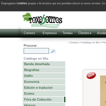
Empregamos
cookies
propias e de terceiros que nos permiten ofrecer os nosos servizos. A
Comezo
Empresa
Tenda
Clientes
Axuda
::
Comezo
>
Catálogo en liña
>
Fór
Procurar:
Catálogo en liña:
Banda deseñada
Biografías
Delfín
Economía
Edición e tradución
Ensino
Fóra de Colección
Historia