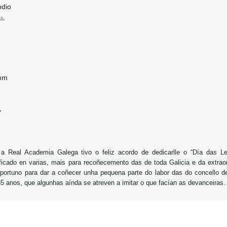
dio
s.
mm
.
 a Real Academia Galega tivo o feliz acordo de dedicarlle o “Día das L
icado en varias, mais para recoñecemento das de toda Galicia e da extraord
portuno para dar a coñecer unha pequena parte do labor das do concello 
5 anos, que algunhas aínda se atreven a imitar o que facían as devanceiras.