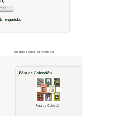
0 €
rriño
.E. engadido.
aquí.
Descargar o Adobe PDF Reader
Fóra de Colección
Fóra de Colección