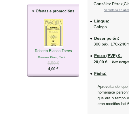
González Pérez,Clo
Ver listado de obra
>
Ofertas e promocións
Lingua:
Galego
Descripción:
300 páx. 170x240
Roberto Blanco Torres
Prezo (PVP) €:
González Pérez, Clodio
ive enga
20,00 €
6,50 €
4,00 €
Ficha:
Aproveitando que
homenaxe personif
que era o tempo o
eran mociñas hai 6