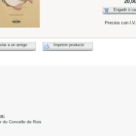
20,0
Engadir ó ca
Precios con I.V
viar a un amigo
Imprimir producto
1
o:
 do Concello de Rois