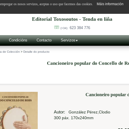
o empregar os nosos servizos, aceptas o uso que facemos das cookies.
Máis información
Editorial Toxosoutos - Tenda en liña
623 384 776
(+34)
Condicións
Contacto
Servizos
a de Colección
>
Detalle do producto
Cancioneiro popular do Concello de R
Cancioneiro popular d
Autor:
González Pérez,Clodio
300 páx. 170x240mm