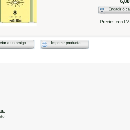
6,00
Engadir ó ca
Precios con I.V
viar a un amigo
Imprimir producto
o:
nto