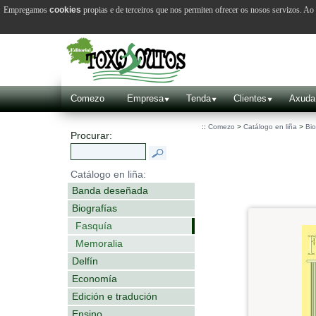
Empregamos
cookies
propias e de terceiros que nos permiten ofrecer os nosos servizos. A
Comezo
Empresa
Tenda
Clientes
Axuda
::
Comezo
>
Catálogo en liña
>
Bio
Procurar:
Catálogo en liña:
Banda deseñada
Biografías
Fasquía
Memoralia
Delfín
Economía
Edición e tradución
Ensino