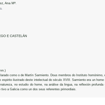
z, Ana Mª.
s.
GO E CASTELÁN
mm.)
clarado como o de Martín Sarmiento. Dous membros do Instituto homónimo, qu
 espirito ilustrado deste intelectual do século XVIII. Sarmiento era un ho
a natureza, no estudio do home, na análise da lingua, na reflexión profund
 tivo a Galicia como un dos seus referentes primordiais.