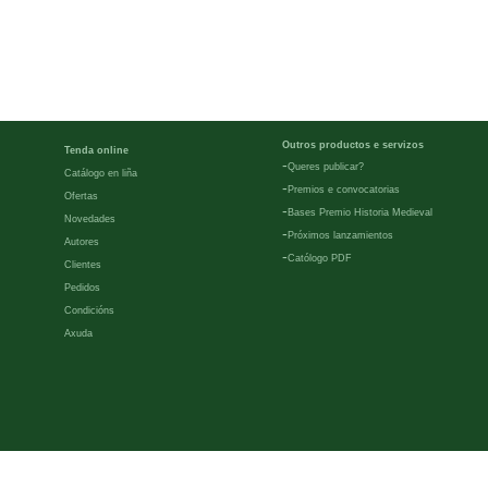
Outros productos e servizos
Tenda online
-
Queres publicar?
Catálogo en liña
-
Premios e convocatorias
Ofertas
-
Bases Premio Historia Medieval
Novedades
-
Próximos lanzamientos
Autores
-
Católogo PDF
Clientes
Pedidos
Condicións
Axuda