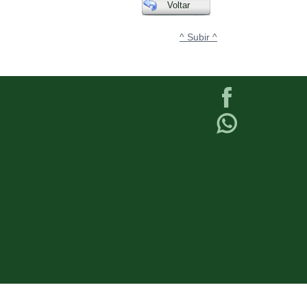
Voltar
^ Subir ^