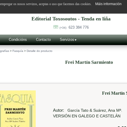
o empregar os nosos servizos, aceptas o uso que facemos das cookies.
Máis información
Editorial Toxosoutos - Tenda en liña
623 384 776
(+34)
Condicións
Contacto
Servizos
grafías
>
Fasquía
>
Detalle do producto
Frei Martín Sarmiento
Frei Martín 
Autor:
García Tato & Suárez, Ana Mª.
VERSIÓN EN GALEGO E CASTELÁN