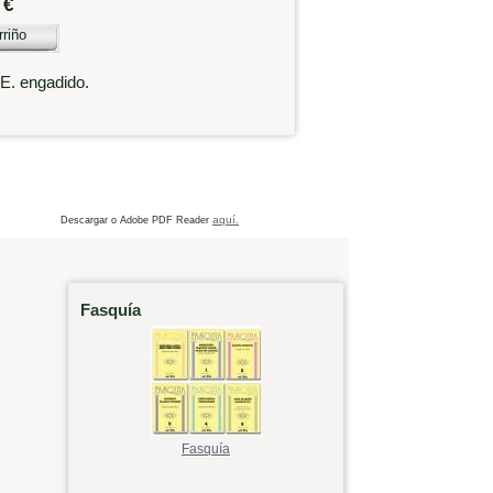
 €
rriño
.E. engadido.
aquí.
Descargar o Adobe PDF Reader
Fasquía
Fasquía