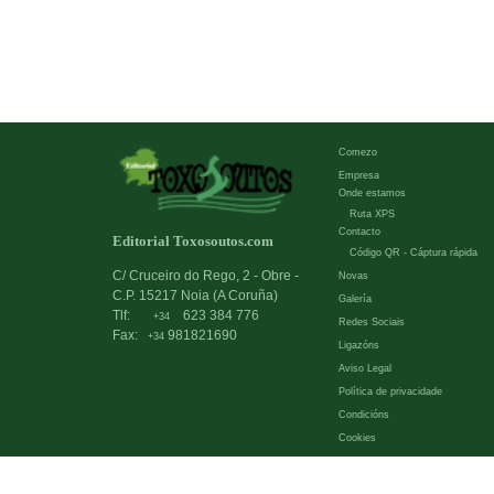
Comezo
Empresa
Onde estamos
Ruta XPS
Contacto
Editorial Toxosoutos.com
Código QR - Cáptura rápida
C/ Cruceiro do Rego, 2 - Obre -
Novas
C.P. 15217 Noia (A Coruña)
Galería
Tlf:
623 384 776
+34
Redes Sociais
Fax:
981821690
+34
Ligazóns
Aviso Legal
Política de privacidade
Condicións
Cookies