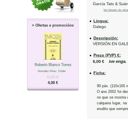
García Tato & Suáre
Ver listado de obra
Lingua:
>
Ofertas e promocións
Galego
Descripción:
VERSIÓN EN GALE
Prezo (PVP) €:
ive enga.
6,00 €
Roberto Blanco Torres
González Pérez, Clodio
Ficha:
6,50 €
4,00 €
90 páx. (110x165 
O ano 2002 foi de
no que se mostra o
calquera lugar, n
erudito que sempre