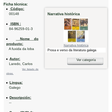
Ficha técnica:
Código:
Narrativa histórica
00148
ISBN :
84-96259-01-3
Nome do
producto:
Narrativa histórica
A fuxida da loba
Prosa e verso da literatura galega
Autor:
Ver categoría
Laredo, Carlos
Ver listado de
obras.
Lingua:
Galego
Descripción:
--