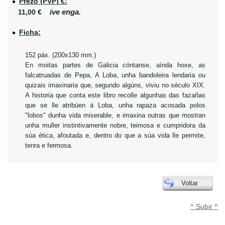
Prezo (PVP) €:
ive enga.
11,00 €
Ficha:
152 páx. (200x130 mm.)
En moitas partes de Galicia cóntanse, aínda hoxe, as
falcatruadas de Pepa, A Loba, unha bandoleira lendaria ou
quizais imaxinaria que, segundo algúns, viviu no século XIX.
A historia que conta este libro recolle algunhas das fazañas
que se lle atribúen á Loba, unha rapaza acosada polos
"lobos" dunha vida miserable, e imaxina outras que mostran
unha muller instintivamente nobre, teimosa e cumpridora da
súa ética, afoutada e, dentro do que a súa vida lle permite,
tenra e fermosa.
Voltar
^ Subir ^