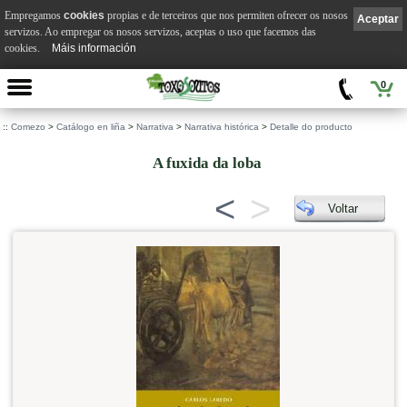
Empregamos
cookies
propias e de terceiros que nos permiten ofrecer os nosos
Aceptar
servizos. Ao empregar os nosos servizos, aceptas o uso que facemos das
cookies.
Máis información
0
::
Comezo
>
Catálogo en liña
>
Narrativa
>
Narrativa histórica
>
Detalle do producto
A fuxida da loba
<
>
Voltar