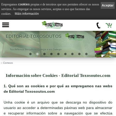
Empregamos
cookies
propias e de terceiros que nos permiten ofrecer os nosos
Aceptar
servizos. Ao empregar os nosos servizos, aceptas o uso que facemos das
cookies.
Máis información
0
EDITORIAL TOXOSOUTOS
Na defensa da cultura Galega e en Galego
::
Comezo
Información sobre Cookies - Editorial Toxosoutos.com
1. Qué son as cookies e por qué as empregamos nas webs
de Editorial Toxosoutos.com
Unha cookie é un arquivo que se descarga no dispositivo do
usuario ao acceder a determinadas páxinas web para almacenar
e recuperar información sobre a navegación que se efectúa