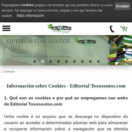
Empregamos
cookies
propias e de terceiros que nos permiten ofrecer os nosos
Aceptar
servizos. Ao empregar os nosos servizos, aceptas o uso que facemos das
cookies.
Máis información
0
EDITORIAL TOXOSOUTOS
Na defensa da cultura Galega e en Galego
::
Comezo
Información sobre Cookies - Editorial Toxosoutos.com
1. Qué son as cookies e por qué as empregamos nas webs
de Editorial Toxosoutos.com
Unha cookie é un arquivo que se descarga no dispositivo do
usuario ao acceder a determinadas páxinas web para almacenar
e recuperar información sobre a navegación que se efectúa