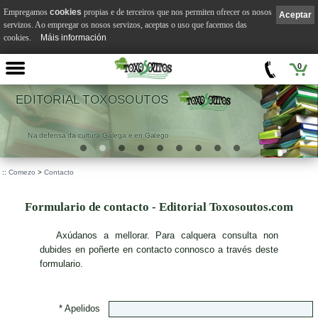
Empregamos
cookies
propias e de terceiros que nos permiten ofrecer os nosos
Aceptar
servizos. Ao empregar os nosos servizos, aceptas o uso que facemos das
cookies.
Máis información
0
EDITORIAL TOXOSOUTOS
Na defensa da cultura Galega e en Galego
::
Comezo
>
Contacto
Formulario de contacto - Editorial Toxosoutos.com
A
xúdanos a mellorar. Para calquera consulta non
dubides en poñerte en contacto connosco a través deste
formulario.
* Apelidos