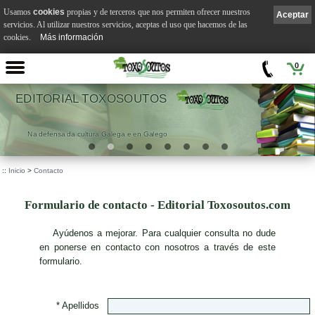
Usamos
cookies
propias y de terceros que nos permiten ofrecer nuestros
Aceptar
servicios. Al utilizar nuestros servicios, aceptas el uso que hacemos de las
cookies.
Más información
0
EDITORIAL TOXOSOUTOS
Na defensa da cultura Galega e en Galego
::
Inicio
>
Contacto
Formulario de contacto - Editorial Toxosoutos.com
A
yúdenos a mejorar. Para cualquier consulta no dude
en ponerse en contacto con nosotros a través de este
formulario.
* Apellidos