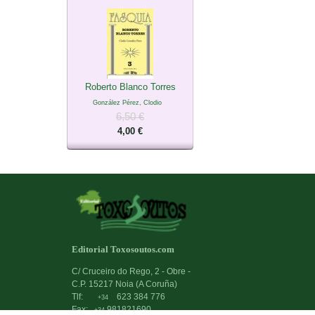
Roberto Blanco Torres
González Pérez, Clodio
6,50 €
4,00 €
Editorial Toxosoutos.com
C/ Cruceiro do Rego, 2 - Obre -
C.P. 15217 Noia (A Coruña)
Tlf:
623 384 776
+34
Fax:
981821690
+34