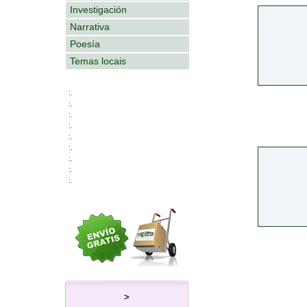
Investigación
Narrativa
Poesía
Temas locais
:.
:.
:.
:.
:.
:.
:.
:.
:.
>