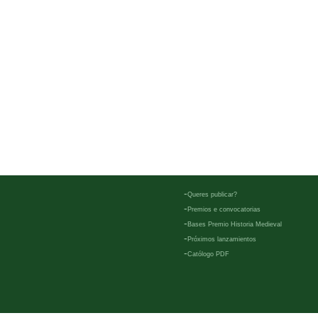
-
Queres publicar?
-
Premios e convocatorias
-
Bases Premio Historia Medieval
-
Próximos lanzamientos
-
Católogo PDF