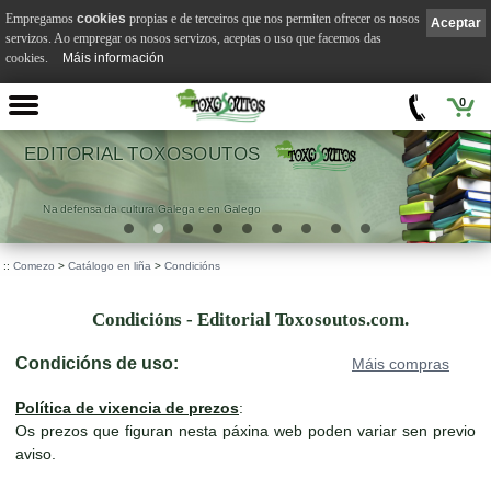
Empregamos
cookies
propias e de terceiros que nos permiten ofrecer os nosos
Aceptar
servizos. Ao empregar os nosos servizos, aceptas o uso que facemos das
cookies.
Máis información
0
 TOXOSOUTOS
VI
tura Galega e en Galego
.
::
Comezo
>
Catálogo en liña
>
Condicións
Condicións - Editorial Toxosoutos.com.
Condicións de uso:
Máis compras
Política de vixencia de prezos
:
Os prezos que figuran nesta páxina web poden variar sen previo
aviso.