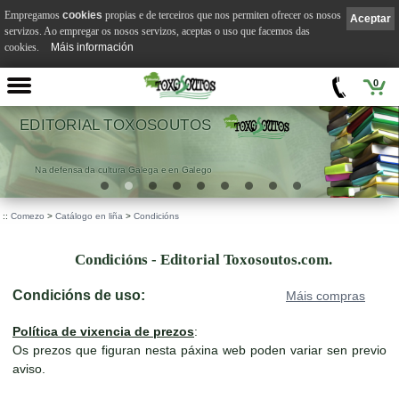
Empregamos
cookies
propias e de terceiros que nos permiten ofrecer os nosos
Aceptar
servizos. Ao empregar os nosos servizos, aceptas o uso que facemos das
cookies.
Máis información
0
EDITORIAL TOXOSOUTOS
Na defensa da cultura Galega e en Galego
::
Comezo
>
Catálogo en liña
>
Condicións
Condicións - Editorial Toxosoutos.com.
Condicións de uso:
Máis compras
Política de vixencia de prezos
:
Os prezos que figuran nesta páxina web poden variar sen previo
aviso.