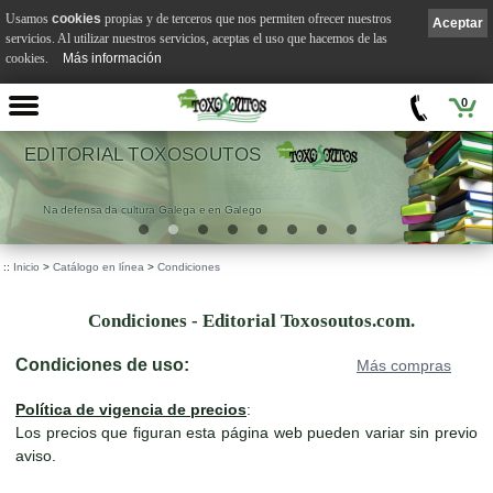
Usamos
cookies
propias y de terceros que nos permiten ofrecer nuestros
Aceptar
servicios. Al utilizar nuestros servicios, aceptas el uso que hacemos de las
cookies.
Más información
0
EDITORIAL TOXOSOUTOS
Na defensa da cultura Galega e en Galego
::
Inicio
>
Catálogo en línea
>
Condiciones
Condiciones - Editorial Toxosoutos.com.
Condiciones de uso:
Más compras
Política de vigencia de precios
:
Los precios que figuran esta página web pueden variar sin previo
aviso.