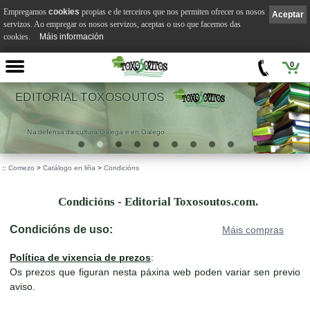
Empregamos
cookies
propias e de terceiros que nos permiten ofrecer os nosos
Aceptar
servizos. Ao empregar os nosos servizos, aceptas o uso que facemos das
cookies.
Máis información
0
EDITORIAL TOXOSOUTOS
Na defensa da cultura Galega e en Galego
::
Comezo
>
Catálogo en liña
>
Condicións
Condicións - Editorial Toxosoutos.com.
Condicións de uso:
Máis compras
Política de vixencia de prezos
:
Os prezos que figuran nesta páxina web poden variar sen previo
aviso.