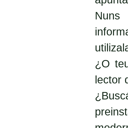
Nuns 
inform
utilizal
¿O teu
lector
¿Busc
prein
moder