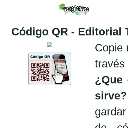
Código QR - Editorial
Copie 
través
¿Que 
sirve?
garda
de có