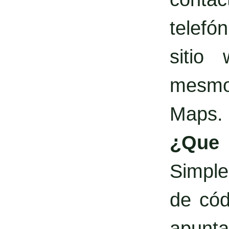
telefó
sitio
mesmo 
Maps.
¿Qu
Simple
de cód
apunta