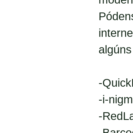
Póden
intern
algúns
-Quic
-i-nig
-RedL
-Barco