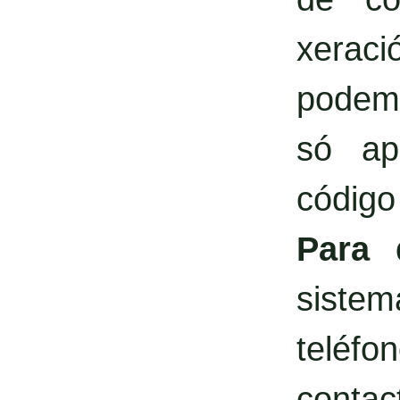
xerac
podemo
só ap
código
Para 
siste
teléf
contact