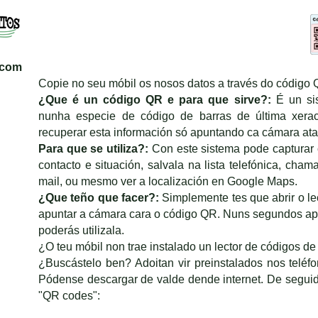
.com
Copie no seu móbil os nosos datos a través do código 
¿Que é un código QR e para que sirve?:
É un sis
nunha especie de código de barras de última xer
recuperar esta información só apuntando ca cámara at
Para que se utiliza?:
Con este sistema pode capturar c
contacto e situación, salvala na lista telefónica, chama
mail, ou mesmo ver a localización en Google Maps.
¿Que teño que facer?:
Simplemente tes que abrir o le
apuntar a cámara cara o código QR. Nuns segundos apa
poderás utilizala.
¿O teu móbil non trae instalado un lector de códigos de
¿Buscástelo ben? Adoitan vir preinstalados nos telé
Pódense descargar de valde dende internet. De seguid
"QR codes":