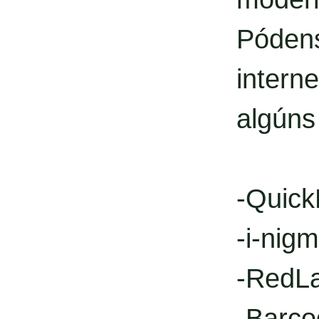
Póden
intern
algúns
-Quic
-i-nig
-RedL
-Barco