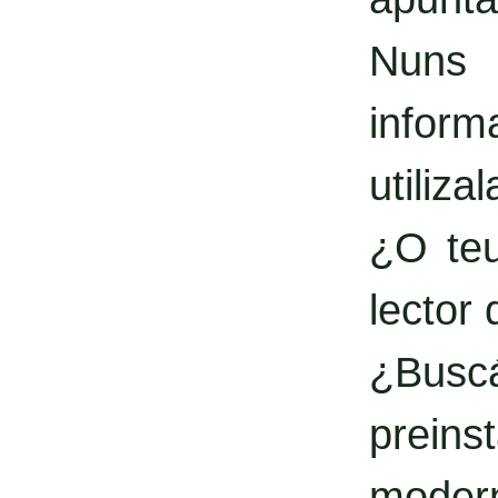
Nuns 
inform
utilizal
¿O teu
lector
¿Busc
prein
moder