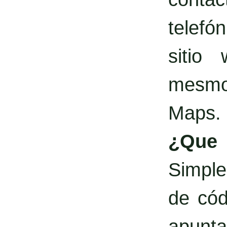
telefó
sitio
mesmo 
Maps.
¿Qu
Simple
de cód
apunta