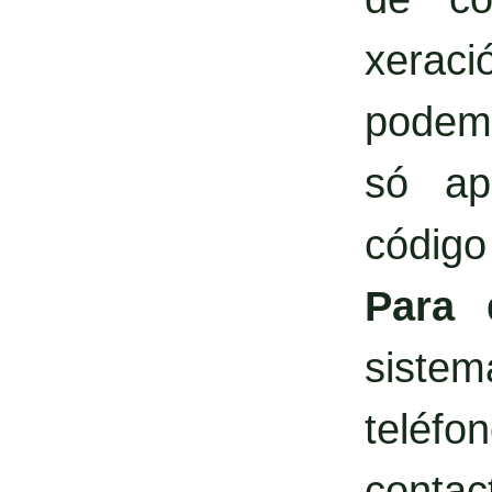
xerac
podemo
só ap
código
Para 
siste
teléf
contact