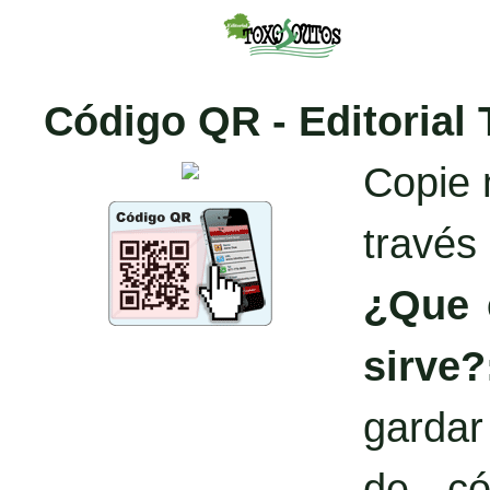
Código QR - Editorial
Copie 
través
¿Que 
sirve?
garda
de có