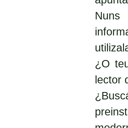
Nuns 
inform
utilizal
¿O teu
lector
¿Busc
prein
moder