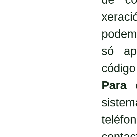
xerac
podemo
só ap
código
Para 
siste
teléf
contact