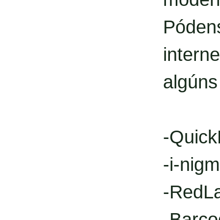
Póden
intern
algúns
-Quic
-i-nig
-RedL
-Barco