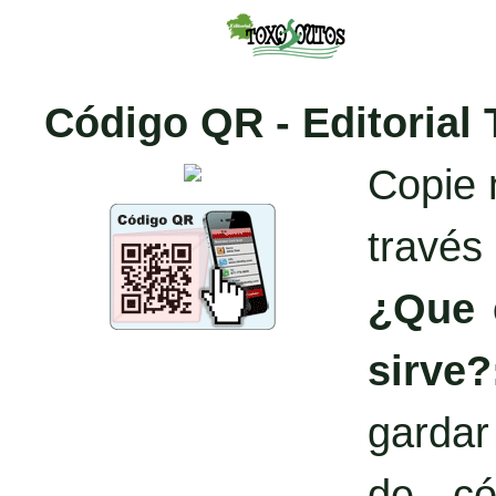
Código QR - Editorial
Copie 
través
¿Que 
sirve?
garda
de có