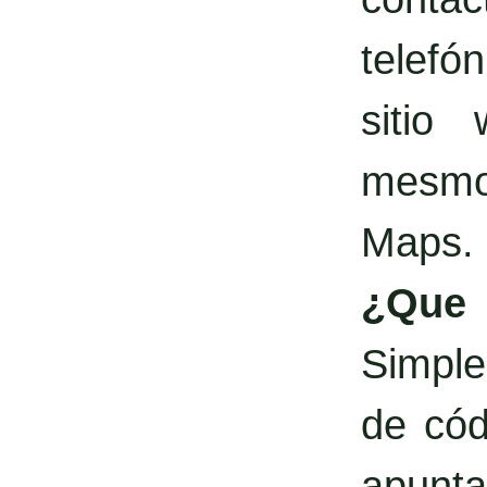
telefó
sitio
mesmo 
Maps.
¿Qu
Simple
de cód
apunta