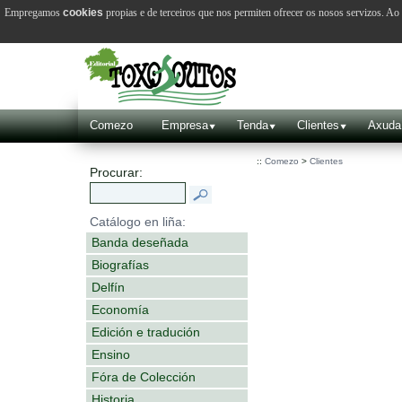
Empregamos
cookies
propias e de terceiros que nos permiten ofrecer os nosos servizos. A
Comezo
Empresa
Tenda
Clientes
Axuda
::
Comezo
>
Clientes
Procurar:
Catálogo en liña:
Banda deseñada
Biografías
Delfín
Economía
Edición e tradución
Ensino
Fóra de Colección
Historia