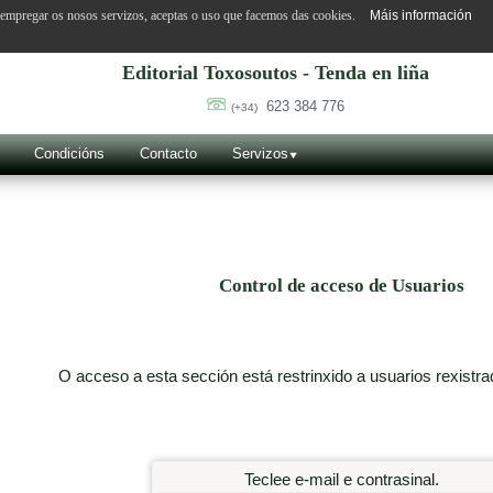
o empregar os nosos servizos, aceptas o uso que facemos das cookies.
Máis información
Editorial Toxosoutos - Tenda en liña
623 384 776
(+34)
Condicións
Contacto
Servizos
Control de acceso de Usuarios
O acceso a esta sección está restrinxido a usuarios rexistra
Teclee e-mail e contrasinal.