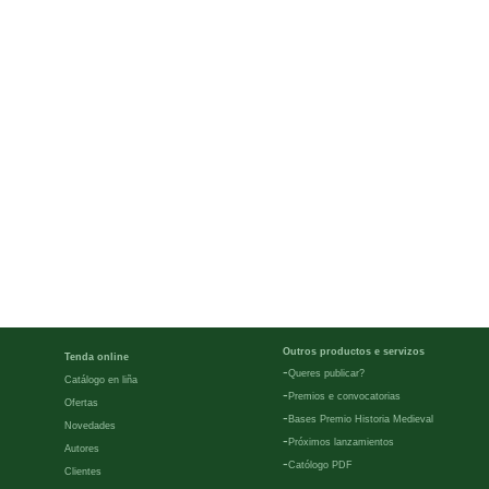
Outros productos e servizos
Tenda online
-
Queres publicar?
Catálogo en liña
-
Premios e convocatorias
Ofertas
-
Bases Premio Historia Medieval
Novedades
-
Próximos lanzamientos
Autores
-
Católogo PDF
Clientes