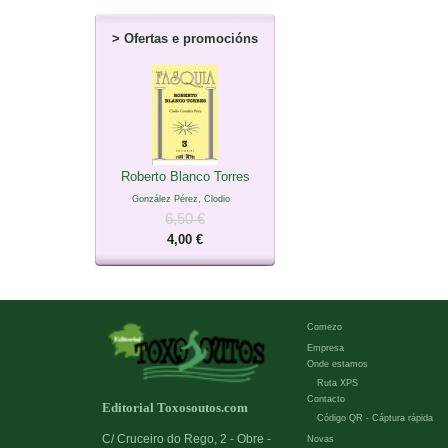
>
Ofertas e promocións
Roberto Blanco Torres
González Pérez, Clodio
6,50 €
4,00 €
Comezo
Empresa
Onde estamos
Ruta XPS
Contacto
Editorial Toxosoutos.com
Código QR - Cáptura rápida
C/ Cruceiro do Rego, 2 - Obre -
Novas