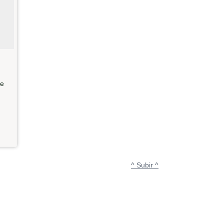
te
^ Subir ^