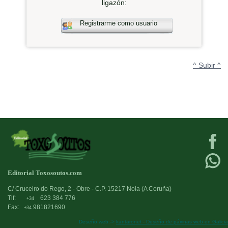
ligazón:
Registrarme como usuario
^ Subir ^
Editorial Toxosoutos.com
C/ Cruceiro do Rego, 2 - Obre - C.P. 15217 Noia (A Coruña)
Tlf:
623 384 776
+34
Fax:
981821690
+34
Deseño web:->
kantaronet - Deseño de páxinas web en Galicia