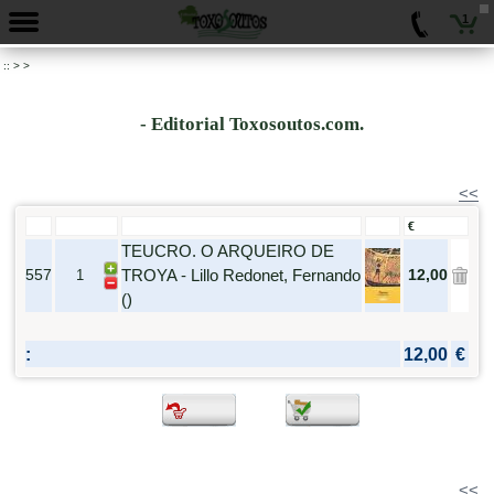
1
::
>
>
- Editorial Toxosoutos.com.
<<
€
TEUCRO. O ARQUEIRO DE
557
TROYA - Lillo Redonet, Fernando
12,00
()
:
12,00
€
<<