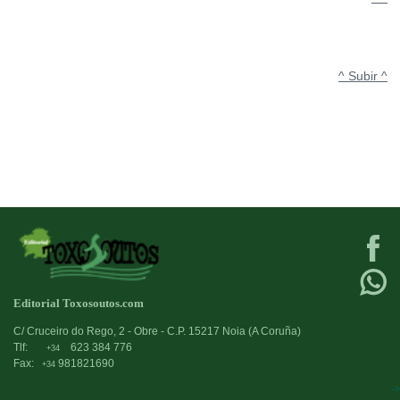
^ Subir ^
Editorial Toxosoutos.com
C/ Cruceiro do Rego, 2 - Obre - C.P. 15217 Noia (A Coruña)
Tlf:
623 384 776
+34
Fax:
981821690
+34
->