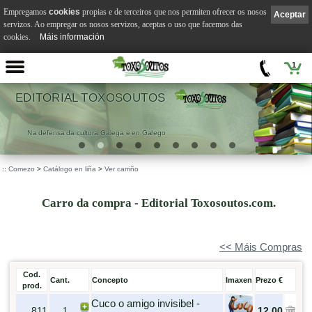
Empregamos
cookies
propias e de terceiros que nos permiten ofrecer os nosos
Aceptar
servizos. Ao empregar os nosos servizos, aceptas o uso que facemos das
cookies.
Máis información
1
EDITORIAL TOXOSOUTOS
Na defensa da cultura Galega e en Galego
::
Comezo
>
Catálogo en liña
>
Ver carriño
Carro da compra - Editorial Toxosoutos.com.
<< Máis Compras
Cod.
Cant.
Concepto
Imaxen
Prezo €
prod.
Cuco o amigo invisibel -
811
12,00