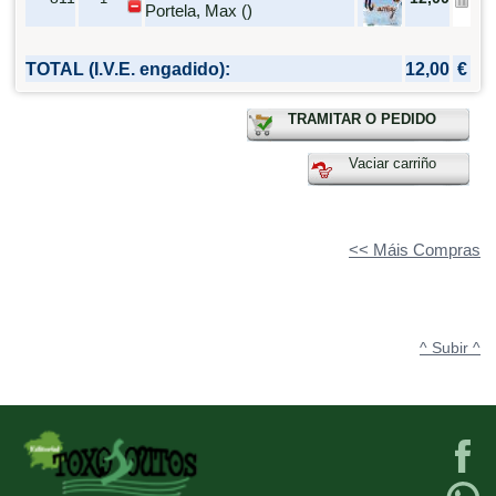
Portela, Max ()
TOTAL (I.V.E. engadido):
12,00
€
TRAMITAR O PEDIDO
Vaciar carriño
<< Máis Compras
^ Subir ^