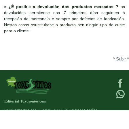
»
¿É posible a devolución dos productos mercados ?
as
devolucións permitense nos 7 primeiros días seguintes á
recepción da mercancía e sempre por defectos de fabricación.
Nestos casos ssustituirase o producto sen ningún tipo de custe
para o cliente .
^ Subir ^
Editorial Toxosoutos.com
C/ Cruceiro do Rego, 2 - Obre - C.P. 15217 Noia (A Coruña)
Tlf:
623 384 776
+34
Fax:
981821690
+34
Deseño web:->
kantaronet - Deseño de páxinas web en Galicia