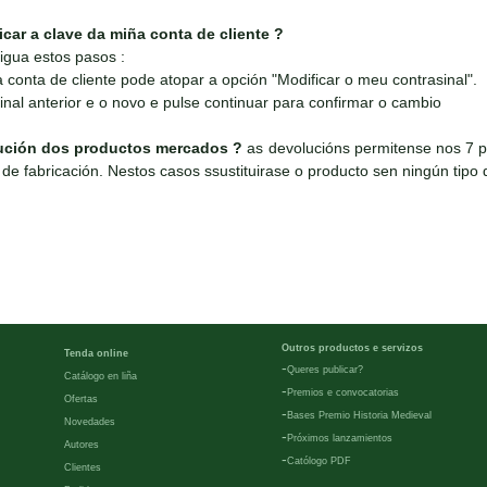
ar a clave da miña conta de cliente ?
igua estos pasos :
conta de cliente pode atopar a opción "Modificar o meu contrasinal".
inal anterior e o novo e pulse continuar para confirmar o cambio
ución dos productos mercados ?
as devolucións permitense nos 7 p
de fabricación. Nestos casos ssustituirase o producto sen ningún tipo d
Outros productos e servizos
Tenda online
-
Queres publicar?
Catálogo en liña
-
Premios e convocatorias
Ofertas
-
Bases Premio Historia Medieval
Novedades
-
Próximos lanzamientos
Autores
-
Católogo PDF
Clientes