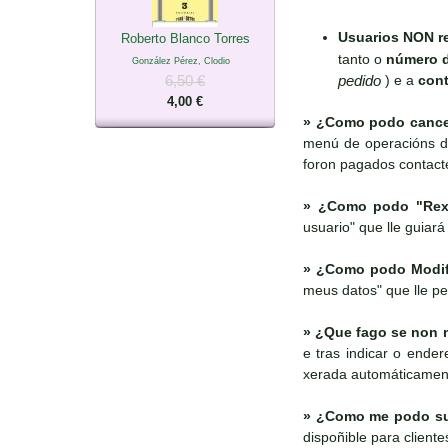
Usuarios NON re
Roberto Blanco Torres
tanto o
número 
González Pérez, Clodio
pedido
) e a
cont
6,50 €
4,00 €
»
¿Como podo cancel
menú de operacións di
foron pagados contact
»
¿Como podo "Rexi
usuario" que lle guiará
»
¿Como podo Modific
meus datos" que lle pe
»
¿Que fago se non m
e tras indicar o ende
xerada automáticamen
»
¿Como me podo susc
dispoñible para client