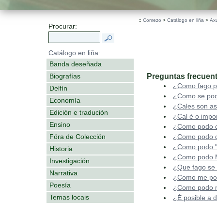
::
Comezo
>
Catálogo en liña
>
Ax
Procurar:
Catálogo en liña:
Banda deseñada
Preguntas frecuent
Biografías
¿Como fago p
Delfín
¿Como se pod
Economía
¿Cales son as
Edición e tradución
¿Cal é o impo
Ensino
¿Como podo c
Fóra de Colección
¿Como podo c
¿Como podo "
Historia
¿Como podo Mo
Investigación
¿Que fago se
Narrativa
¿Como me podo 
Poesía
¿Como podo mo
Temas locais
¿É posible a 