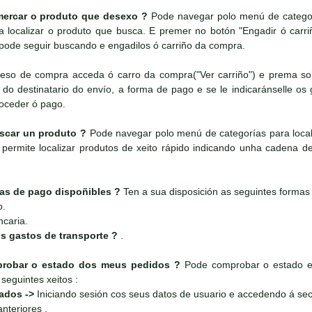
ercar o produto que desexo ?
Pode navegar polo menú de categorí
 localizar o produto que busca. E premer no botón "Engadir ó carr
pode seguir buscando e engadilos ó carriño da compra.
ceso de compra acceda ó carro da compra("Ver carriño") e prema sobr
do destinatario do envío, a forma de pago e se le indicaránselle os g
roceder ó pago.
car un produto ?
Pode navegar polo menú de categorías para local
permite localizar produtos de xeito rápido indicando unha cadena de 
as de pago dispoñibles ?
Ten a sua disposición as seguintes formas
o.
ncaria.
s gastos de transporte ?
.
obar o estado dos meus pedidos ?
Pode comprobar o estado e 
seguintes xeitos :
rados ->
Iniciando sesión cos seus datos de usuario e accedendo á sec
nteriores .