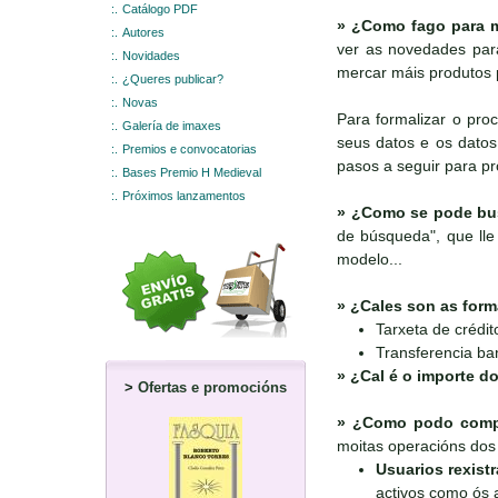
:.
Catálogo PDF
»
¿Como fago para m
:.
Autores
ver as novedades para
:.
Novidades
mercar máis produtos 
:.
¿Queres publicar?
:.
Novas
Para formalizar o pro
:.
Galería de imaxes
seus datos e os datos 
:.
Premios e convocatorias
pasos a seguir para p
:.
Bases Premio H Medieval
:.
Próximos lanzamentos
»
¿Como se pode bus
de búsqueda", que lle 
modelo...
»
¿Cales son as form
Tarxeta de crédit
Transferencia ba
»
¿Cal é o importe do
>
Ofertas e promocións
»
¿Como podo compr
moitas operacións dos 
Usuarios rexist
activos como ós a