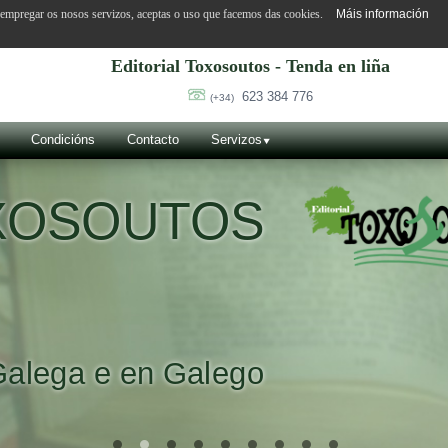
o empregar os nosos servizos, aceptas o uso que facemos das cookies.
Máis información
Editorial Toxosoutos - Tenda en liña
623 384 776
(+34)
Condicións
Contacto
Servizos
OXOSOUTOS
Galega e en Galego