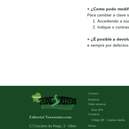
»
¿Como podo modific
Para cambiar a clave s
Accediendo a súa 
Indique o contras
»
¿É posible a devol
e sempre por defectos 
Comezo
Empresa
Onde estamos
Ruta XPS
Contacto
Editorial Toxosoutos.com
Código QR - Cáptura rápida
C/ Cruceiro do Rego, 2 - Obre -
Novas