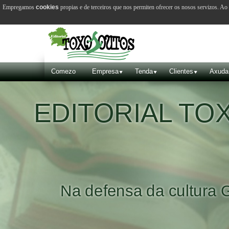
Empregamos
cookies
propias e de terceiros que nos permiten ofrecer os nosos servizos. A
Comezo
Empresa
Tenda
Clientes
Axuda
EDITORIAL T
Na defensa da cultura 