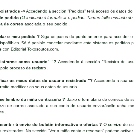
xistrados ->
Accedendo á sección "Pedidos" terá acceso ós datos do 
O indicado ó formalizar o pedido. Tamén foille enviado de
de pedido
(
a de correo
asociada o seu pedido .
ar o meu pedido ?
Siga os pasos do punto anterior para acceder o
spoñibles. Só é posible cancelar mediante este sistema os pedidos 
e con Editorial Toxosoutos.com.
strarme como usuario" "?
Accedendo á sección "Rexistro de usu
 polo proceso de rexistro .
ar os meus datos de usuario rexistrado "?
Accedendo a sua cont
rmite modificar os seus datos de usuario .
e lembro da miña contraseña ?
Baixo o formulario de comezo de ses
rezo de correo asociado a sua conta de usuario enviaráselle unha 
te .
ribir ó envío do boletín informativo e ofertas ?
O servizo de sus
es rexistrados. Na sección "Ver a miña conta e reservas" podese activar