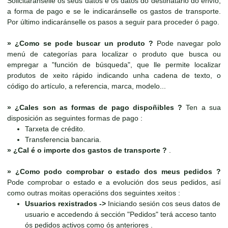
Solicitaránselle os seus datos e os datos do destinatario do envío,
a forma de pago e se le indicaránselle os gastos de transporte.
Por último indicaránselle os pasos a seguir para proceder ó pago.
»
¿Como se pode buscar un produto ?
Pode navegar polo
menú de categorías para localizar o produto que busca ou
empregar a "función de búsqueda", que lle permite localizar
produtos de xeito rápido indicando unha cadena de texto, o
código do artículo, a referencia, marca, modelo...
»
¿Cales son as formas de pago dispoñibles ?
Ten a sua
disposición as seguintes formas de pago :
Tarxeta de crédito.
Transferencia bancaria.
»
¿Cal é o importe dos gastos de transporte ?
.
»
¿Como podo comprobar o estado dos meus pedidos ?
Pode comprobar o estado e a evolución dos seus pedidos, así
como outras moitas operacións dos seguintes xeitos :
Usuarios rexistrados ->
Iniciando sesión cos seus datos de
usuario e accedendo á sección "Pedidos" terá acceso tanto
ós pedidos activos como ós anteriores .