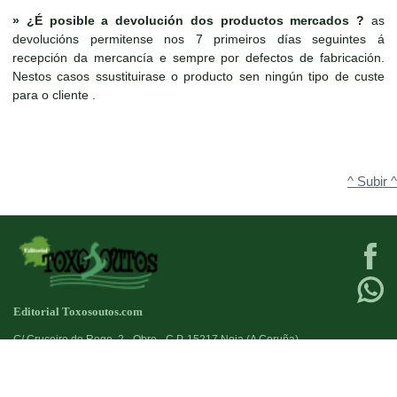
»
¿É posible a devolución dos productos mercados ?
as
devolucións permitense nos 7 primeiros días seguintes á
recepción da mercancía e sempre por defectos de fabricación.
Nestos casos ssustituirase o producto sen ningún tipo de custe
para o cliente .
^ Subir ^
Editorial Toxosoutos.com
C/ Cruceiro do Rego, 2 - Obre - C.P. 15217 Noia (A Coruña)
Tlf:
623 384 776
+34
Fax:
981821690
+34
Deseño web:->
kantaronet - Deseño de páxinas web en Galicia