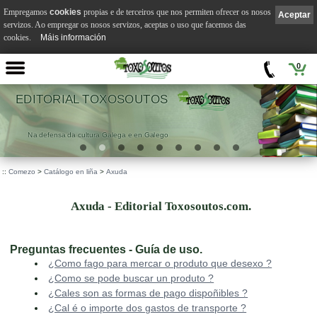
Empregamos
cookies
propias e de terceiros que nos permiten ofrecer os nosos
Aceptar
servizos. Ao empregar os nosos servizos, aceptas o uso que facemos das
cookies.
Máis información
0
EDITORIAL TOXOSOUTOS
Na defensa da cultura Galega e en Galego
::
Comezo
>
Catálogo en liña
>
Axuda
Axuda - Editorial Toxosoutos.com.
Preguntas frecuentes - Guía de uso.
¿Como fago para mercar o produto que desexo ?
¿Como se pode buscar un produto ?
¿Cales son as formas de pago dispoñibles ?
¿Cal é o importe dos gastos de transporte ?