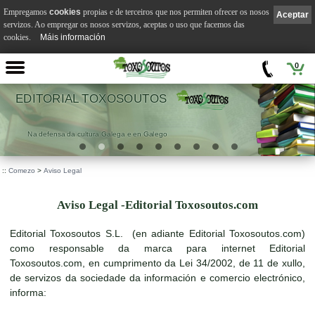
Empregamos
cookies
propias e de terceiros que nos permiten ofrecer os nosos
Aceptar
servizos. Ao empregar os nosos servizos, aceptas o uso que facemos das
cookies.
Máis información
0
EDITORIAL TOXOSOUTOS
Na defensa da cultura Galega e en Galego
::
Comezo
>
Aviso Legal
Aviso Legal -Editorial Toxosoutos.com
Editorial Toxosoutos S.L. (en adiante Editorial Toxosoutos.com)
como responsable da marca para internet Editorial
Toxosoutos.com, en cumprimento da Lei 34/2002, de 11 de xullo,
de servizos da sociedade da información e comercio electrónico,
informa: