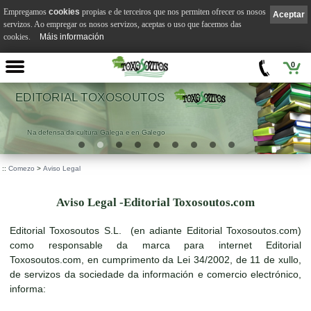
Empregamos
cookies
propias e de terceiros que nos permiten ofrecer os nosos
Aceptar
servizos. Ao empregar os nosos servizos, aceptas o uso que facemos das
cookies.
Máis información
0
EDITORIAL TOXOSOUTOS
Na defensa da cultura Galega e en Galego
::
Comezo
>
Aviso Legal
Aviso Legal -Editorial Toxosoutos.com
Editorial Toxosoutos S.L. (en adiante Editorial Toxosoutos.com)
como responsable da marca para internet Editorial
Toxosoutos.com, en cumprimento da Lei 34/2002, de 11 de xullo,
de servizos da sociedade da información e comercio electrónico,
informa: