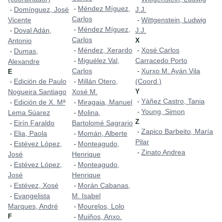
Méndez Míguez,
-
Domínguez, José
J.J.
-
Carlos
Vicente
Wittgenstein, Ludwig
-
Méndez Míguez,
-
Doval Adán,
J.J.
-
Carlos
Antonio
X
Méndez, Xerardo
Xosé Carlos
-
-
Dumas,
-
Miguélez Val,
Carracedo Porto
-
Alexandre
Carlos
Xurxo M. Ayán Vila
-
E
Edición de Paulo
Millán Otero,
(Coord.)
-
-
Nogueira Santiago
Xosé M.
Y
Yáñez Castro, Tania
-
Edición de X. Mª
Miragaia, Manuel
-
-
Young, Simon
-
Lema Súarez
Molina,
-
Z
Eirín Faraldo
Bartolomé Sagrario
-
Zapico Barbeito, María
-
Elia, Paola
Momán, Alberte
-
-
Pilar
Estévez López,
Monteagudo,
-
-
Zinato Andrea
-
José
Henrique
Estévez López,
Monteagudo,
-
-
José
Henrique
Estévez, Xosé
Morán Cabanas,
-
-
Evangelista
M. Isabel
-
Marques, André
Mourelos, Lolo
-
F
Muiños, Anxo.
-