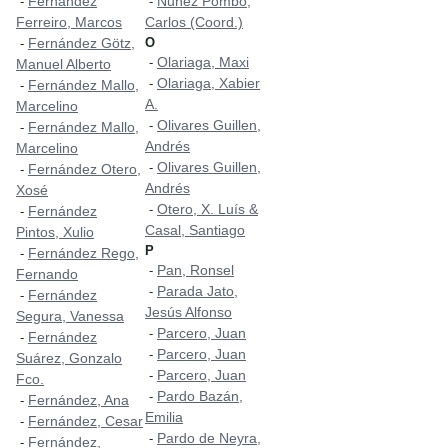
Fernández
Nuñez Pombo,
-
-
Ferreiro, Marcos
Carlos (Coord.)
Fernández Götz,
O
-
Olariaga, Maxi
-
Manuel Alberto
Olariaga, Xabier
-
Fernández Mallo,
-
A.
Marcelino
Olivares Guillen,
-
Fernández Mallo,
-
Andrés
Marcelino
Olivares Guillen,
-
Fernández Otero,
-
Andrés
Xosé
Otero, X. Luís &
-
Fernández
-
Casal, Santiago
Pintos, Xulio
P
Fernández Rego,
-
Pan, Ronsel
-
Fernando
Parada Jato,
-
Fernández
-
Jesús Alfonso
Segura, Vanessa
Parcero, Juan
-
Fernández
-
Parcero, Juan
-
Suárez, Gonzalo
Parcero, Juan
-
Fco.
Pardo Bazán,
-
Fernández, Ana
-
Emilia
Fernández, Cesar
-
Pardo de Neyra,
-
Fernández,
-