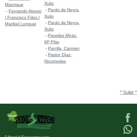
Xulio
Manrique
Pardo de Neyra,
-
Fernando Alonso
-
Xulio
/ Francisco Fdez./
Pardo de Neyra,
-
Maribel Longuei
Xulio
Paredes Mirás,
-
Mª Pilar
Parrilla, Carmen
-
Pastor Díaz,
-
Nicomedes
^ Subir ^
Editorial Toxosoutos.com