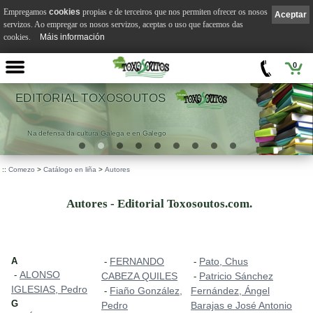
Empregamos
cookies
propias e de terceiros que nos permiten ofrecer os nosos
Aceptar
servizos. Ao empregar os nosos servizos, aceptas o uso que facemos das
cookies.
Máis información
0
VILA SUÁREZ
.
::
Comezo
>
Catálogo en liña
>
Autores
Autores - Editorial Toxosoutos.com.
A
FERNANDO
Pato, Chus
-
-
ALONSO
-
CABEZA QUILES
Patricio Sánchez
-
IGLESIAS, Pedro
Fiaño González,
Fernández, Ángel
-
G
Pedro
Barajas e José Antonio