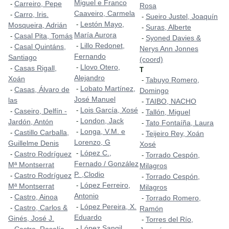
Miguel e Franco
Carreiro, Pepe
-
Rosa
Caaveiro, Carmela
Carro, Iris.
-
Sueiro Justel, Joaquín
-
Lestón Mayo,
-
Mosqueira, Adrián
Suras, Alberte
-
María Aurora
Casal Pita, Tomás
-
Syoned Davies &
-
Lillo Redonet,
-
Casal Quintáns,
-
Nerys Ann Jonnes
Fernando
Santiago
(coord)
Llovo Otero,
-
Casas Rigall,
-
T
Alejandro
Xoán
Tabuyo Romero,
-
Lobato Martínez,
-
Casas, Álvaro de
-
Domingo
José Manuel
las
TAIBO, NACHO
-
Lois García, Xosé
-
Caseiro, Delfín -
-
Tallón, Miguel
-
London, Jack
-
Jardón, Antón
Tato Fontaíña, Laura
-
Longa, V.M. e
-
Castillo Carballa,
-
Teijeiro Rey, Xoán
-
Lorenzo, G
Guillelme Denis
Xosé
López C.,
-
Castro Rodríguez
-
Torrado Cespón,
-
Fernado / González
Mª Montserrat
Milagros
P. ,Clodio
Castro Rodríguez
-
Torrado Cespón,
-
López Ferreiro,
-
Mª Montserrat
Milagros
Antonio
Castro, Ainoa
-
Torrado Romero,
-
López Pereira, X.
-
Castro, Carlos &
-
Ramón
Eduardo
Ginés, José J.
Torres del Río,
-
López Sangil,
-