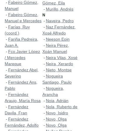
Fabeiro Gómez,
-
Gómez, Eila
Manuel
Murillo, Andrés
-
Fabeiro Gómez,
-
N
Manuel e Mercedes
Naveira, Pedro
-
Farías, Ruy
Naz Fernández,
-
-
(coord.)
Xosé Alfredo
Fariña Pedreira,
Neeson Eoin
-
-
Juan A.
Neira Pérez,
-
Fco.Javier López
Xoán Manuel
-
/ Mercedes
Neira Vilas, Xosé
-
Mareque
Neira, Xerardo
-
Fernández Abel,
Nieto, Montse
-
-
Severino
Nogueira
-
Fernández Ans,
Santiago, Paulo
-
Pablo
Nogueira,
-
Fernández
Arancha
-
Araujo, María Rosa
Noia, Adrián
-
Fernández
Nola, Ruberto de
-
-
Davila, Fran
Novo, Isidro
-
Fernández
Novo, Olga
-
-
Fernández, Adolfo
Novo, Olga
-