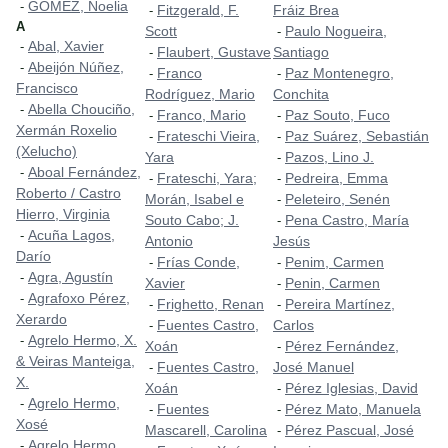
GÓMEZ, Noelia
-
Fitzgerald, F.
Fráiz Brea
-
A
Scott
Paulo Nogueira,
-
Abal, Xavier
-
Flaubert, Gustave
Santiago
-
Abeijón Núñez,
-
Franco
Paz Montenegro,
-
-
Francisco
Rodríguez, Mario
Conchita
Abella Chouciño,
-
Franco, Mario
Paz Souto, Fuco
-
-
Xermán Roxelio
Frateschi Vieira,
Paz Suárez, Sebastián
-
-
(Xelucho)
Yara
Pazos, Lino J.
-
Aboal Fernández,
-
Frateschi, Yara;
Pedreira, Emma
-
-
Roberto / Castro
Morán, Isabel e
Peleteiro, Senén
-
Hierro, Virginia
Souto Cabo; J.
Pena Castro, María
-
Acuña Lagos,
-
Antonio
Jesús
Darío
Frías Conde,
Penim, Carmen
-
-
Agra, Agustín
-
Xavier
Penin, Carmen
-
Agrafoxo Pérez,
-
Frighetto, Renan
Pereira Martínez,
-
-
Xerardo
Fuentes Castro,
Carlos
-
Agrelo Hermo, X.
-
Xoán
Pérez Fernández,
-
& Veiras Manteiga,
Fuentes Castro,
José Manuel
-
X.
Xoán
Pérez Iglesias, David
-
Agrelo Hermo,
-
Fuentes
Pérez Mato, Manuela
-
-
Xosé
Mascarell, Carolina
Pérez Pascual, José
-
Agrelo Hermo,
-