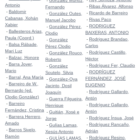
González Muñoz,
-
Antonio
Ribas Álvarez, Alfonso
-
Fernando
Baldomir
-
Ricardo de Barreiro
-
González Outes,
-
Cabanas, Xohán
Rivas Paco
-
Manuel Jacobo
Xabier
RODRIGUEZ
-
González Pérez,
-
Ballesteros Arias,
-
BAIXERAS, ANTONIO
Clodio
Paula (Coord.)
Rodriguez Brandao,
-
González
-
Balsa Rábade,
-
Carlos
Pérez,Clodio
Mari Luz
Rodríguez Castillo,
-
González Rouco,
-
Balzac, Honore
-
Héctor
Roberto
Barra Jover,
-
Rodríguez Fer, Claudio
-
González
-
Mario
RODRÍGUEZ
-
Soutelo, Silvia
Barral, Ana María
-
FERNÁNDEZ, JOSÉ
González-Oya
-
Barreiro de W.,
-
EUGENIO
Jacinto, Dosil
Bernardo (ed.
Rodríguez Gallardo,
-
Joaquín
Clodio González)
Antón
Guerra Filgueira,
-
Barreiro
-
Rodríguez Gallardo,
-
Henrique
Fernández, Cristina
Antón
Guitián, Xosé e
-
Barrera Herrero,
-
Rodríguez Ínsua, José
-
Jorge
Amado
Rodríguez Rancaño,
-
Gulías Lamas,
-
Barros Sivelo,
-
Adrián
Xesús Antonio
Ramón
Rodríguez Resino,
-
GULÍAS LAMAS,
-