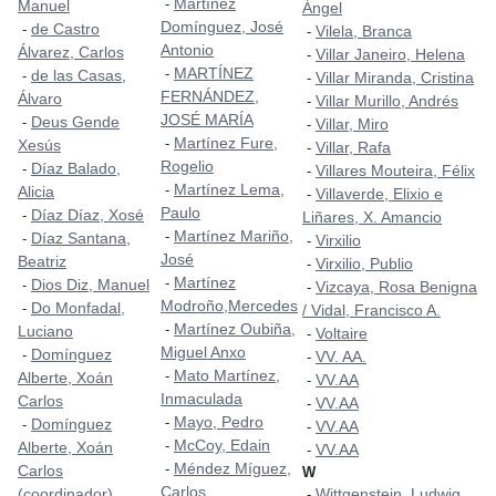
Martínez
-
Manuel
Ángel
Domínguez, José
de Castro
-
Vilela, Branca
-
Antonio
Álvarez, Carlos
Villar Janeiro, Helena
-
MARTÍNEZ
-
de las Casas,
-
Villar Miranda, Cristina
-
FERNÁNDEZ,
Álvaro
Villar Murillo, Andrés
-
JOSÉ MARÍA
Deus Gende
-
Villar, Miro
-
Martínez Fure,
-
Xesús
Villar, Rafa
-
Rogelio
Díaz Balado,
-
Villares Mouteira, Félix
-
Martínez Lema,
-
Alicia
Villaverde, Elixio e
-
Paulo
Díaz Díaz, Xosé
-
Liñares, X. Amancio
Martínez Mariño,
-
Díaz Santana,
-
Virxilio
-
José
Beatriz
Virxilio, Publio
-
Martínez
-
Dios Diz, Manuel
-
Vizcaya, Rosa Benigna
-
Modroño,Mercedes
Do Monfadal,
-
/ Vidal, Francisco A.
Martínez Oubiña,
-
Luciano
Voltaire
-
Miguel Anxo
Domínguez
-
VV. AA.
-
Mato Martínez,
-
Alberte, Xoán
VV.AA
-
Inmaculada
Carlos
VV.AA
-
Mayo, Pedro
-
Domínguez
-
VV.AA
-
McCoy, Edain
-
Alberte, Xoán
VV.AA
-
Méndez Míguez,
-
Carlos
W
Carlos
(coordinador)
Wittgenstein, Ludwig
-