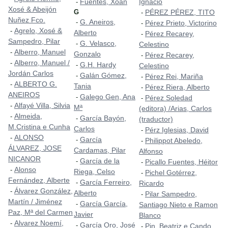
Fuentes, Xoán
Ignacio
-
Xosé & Abeijón
G
PÉREZ PÉREZ, TITO
-
Nuñez Fco.
G. Aneiros,
-
Pérez Prieto, Victorino
-
Agrelo, Xosé &
-
Alberto
Pérez Recarey,
-
Sampedro, Pilar
G. Velasco,
-
Celestino
Alberro, Manuel
-
Gonzalo
Pérez Recarey,
-
Alberro, Manuel /
-
G.H. Hardy
-
Celestino
Jordán Carlos
Galán Gómez,
-
Pérez Rei, Mariña
-
ALBERTO G.
-
Tania
Pérez Riera, Alberto
-
ANEIROS
Galego Gen, Ana
-
Pérez Soledad
-
Alfayé Villa, Silvia
-
Mª
(editora) /Arias, Carlos
Almeida,
-
García Bayón,
-
(traductor)
M.Cristina e Cunha
Carlos
Pérz Iglesias, David
-
ALONSO
-
García
-
Philippot Abeledo,
-
ÁLVAREZ, JOSE
Cardamas, Pilar
Alfonso
NICANOR
García de la
-
Picallo Fuentes, Héitor
-
Alonso
-
Riega, Celso
Pichel Gotérrez,
-
Fernández, Alberte
García Ferreiro,
-
Ricardo
Álvarez González,
-
Alberto
Pilar Sampedro,
-
Martín / Jiménez
García García,
-
Santiago Nieto e Ramon
Paz, Mª del Carmen
Javier
Blanco
Alvarez Noemí,
-
García Oro, José
-
Pin, Beatriz e Cando,
-