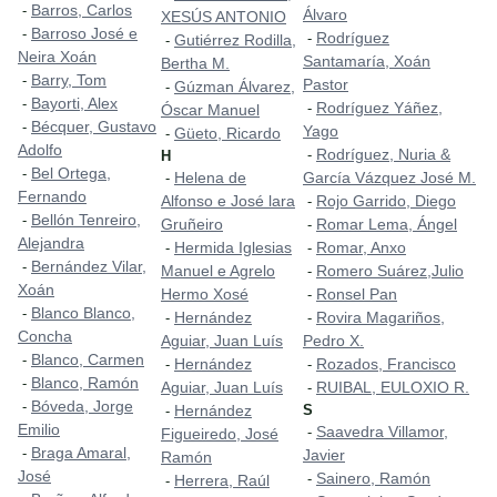
Barros, Carlos
-
Álvaro
XESÚS ANTONIO
Barroso José e
-
Rodríguez
-
Gutiérrez Rodilla,
-
Neira Xoán
Santamaría, Xoán
Bertha M.
Barry, Tom
-
Pastor
Gúzman Álvarez,
-
Bayorti, Alex
-
Rodríguez Yáñez,
-
Óscar Manuel
Bécquer, Gustavo
-
Yago
Güeto, Ricardo
-
Adolfo
Rodríguez, Nuria &
-
H
Bel Ortega,
-
Helena de
García Vázquez José M.
-
Fernando
Alfonso e José lara
Rojo Garrido, Diego
-
Bellón Tenreiro,
-
Gruñeiro
Romar Lema, Ángel
-
Alejandra
Hermida Iglesias
Romar, Anxo
-
-
Bernández Vilar,
-
Manuel e Agrelo
Romero Suárez,Julio
-
Xoán
Hermo Xosé
Ronsel Pan
-
Blanco Blanco,
-
Hernández
Rovira Magariños,
-
-
Concha
Aguiar, Juan Luís
Pedro X.
Blanco, Carmen
-
Hernández
Rozados, Francisco
-
-
Blanco, Ramón
-
Aguiar, Juan Luís
RUIBAL, EULOXIO R.
-
Bóveda, Jorge
-
Hernández
S
-
Emilio
Saavedra Villamor,
-
Figueiredo, José
Braga Amaral,
-
Javier
Ramón
José
Sainero, Ramón
-
Herrera, Raúl
-