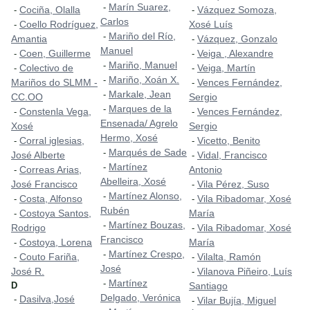
Marín Suarez,
-
Cociña, Olalla
Vázquez Somoza,
-
-
Carlos
Coello Rodríguez,
Xosé Luís
-
Mariño del Río,
-
Amantia
Vázquez, Gonzalo
-
Manuel
Coen, Guillerme
Veiga , Alexandre
-
-
Mariño, Manuel
-
Colectivo de
Veiga, Martín
-
-
Mariño, Xoán X.
-
Mariños do SLMM -
Vences Fernández,
-
Markale, Jean
-
CC.OO
Sergio
Marques de la
-
Constenla Vega,
Vences Fernández,
-
-
Ensenada/ Agrelo
Xosé
Sergio
Hermo, Xosé
Corral iglesias,
Vicetto, Benito
-
-
Marqués de Sade
-
José Alberte
Vidal, Francisco
-
Martínez
-
Correas Arias,
Antonio
-
Abelleira, Xosé
José Francisco
Vila Pérez, Suso
-
Martínez Alonso,
-
Costa, Alfonso
Vila Ribadomar, Xosé
-
-
Rubén
Costoya Santos,
María
-
Martínez Bouzas,
-
Rodrigo
Vila Ribadomar, Xosé
-
Francisco
Costoya, Lorena
María
-
Martínez Crespo,
-
Couto Fariña,
Vilalta, Ramón
-
-
José
José R.
Vilanova Piñeiro, Luís
-
Martínez
-
D
Santiago
Delgado, Verónica
Dasilva,José
-
Vilar Bujía, Miguel
-