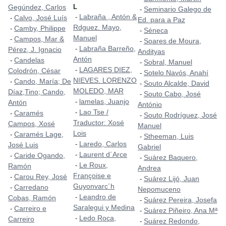
Gegúndez, Carlos
L
Seminario Galego de
-
Labraña , Antón &
-
Calvo, José Luís
-
Ed. para a Paz
Rdguez. Mayo,
Camby, Philippe
-
Séneca
-
Manuel
Campos, Mar &
-
Soares de Moura,
-
Labraña Barreño,
-
Pérez, J. Ignacio
Andityas
Antón
Candelas
-
Sobral, Manuel
-
LAGARES DIEZ,
-
Colodrón, César
Sotelo Navós, Anahí
-
NIEVES. LORENZO
Cando, María; De
-
Souto Alcalde, David
-
MOLEDO, MAR
Díaz,Tino; Cando,
Souto Cabo, José
-
lamelas, Juanjo
-
Antón
António
Lao Tse /
-
Caramés
-
Souto Rodríguez, José
-
Traductor: Xosé
Campos, Xosé
Manuel
Lois
Caramés Lage,
-
Stheeman, Luis
-
Laredo, Carlos
-
José Luis
Gabriel
Laurent d´Arce
-
Caride Ogando,
-
Suárez Baquero,
-
Le Roux,
-
Ramón
Andrea
Françoise e
Carou Rey, José
-
Suárez Lijó, Juan
-
Guyonvarc´h
Carredano
-
Nepomuceno
Leandro de
-
Cobas, Ramón
Suárez Pereira, Josefa
-
Saralegui y Medina
Carreiro e
-
Suárez Piñeiro, Ana Mª
-
Ledo Roca,
-
Carreiro
Suárez Redondo,
-