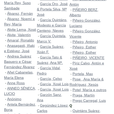
María Rey, Suso
García Oro, José
-
Antón
Sambade
& Portela Silva, Mª
PIÑEIRO BERZ,
-
Álvarez, Fernán
-
José
Alberto
Álvarez, Noemí e
-
García Quintáns,
-
Piñeiro González,
-
Rey, María
Modesto e García
Luciano
Alvite Lema, Xosé
-
Centeno, Nieves
Piñeiro González,
-
Alvite, Valentín
-
García Quintela,
-
Vicente
Amaral, Ronaldo
-
Marco V.
Piñeiro, Antonio
-
Anasagasti, Iñaki
-
García Suárez,
-
Piñeiro, Esther
-
e Estévez, José
Xoán F.
Piñeiro, Esther
-
Andrea Suárez
-
García Tato &
-
PIÑEIRO, VICENTE
-
Baquero e César
Suárez, Ana Mª.
Píriz Calvo, Antón e
-
Fernández Álvarez
García Vidal,
-
Xosé
Añel Cabanelas,
-
Pedro
Portela, Max
-
María Elena
García, Celso
-
Pose , Ana María &
-
Anne Ross
-
García, Xosé Lois
-
Rodríguez, Xesús
ANNEO SÉNECA,
-
García, Xosé Lois
-
Potel, María e outros
-
LUCIO
Garzón Sanz,
-
Praga, Martín
-
Anónimo
-
Ana
Prego Carregal, Luis
-
Antela Bernárdez,
-
Gegúndez López,
-
Q
Borja
Carlos
Quintáns Suárez,
-