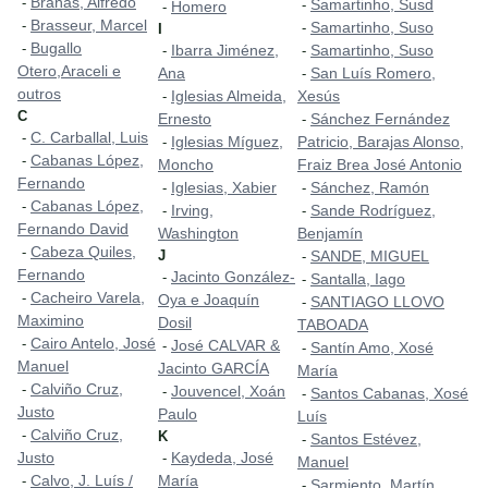
Brañas, Alfredo
-
Samartinho, Susd
-
Homero
-
Brasseur, Marcel
-
Samartinho, Suso
-
I
Bugallo
-
Ibarra Jiménez,
Samartinho, Suso
-
-
Otero,Araceli e
Ana
San Luís Romero,
-
outros
Iglesias Almeida,
Xesús
-
C
Ernesto
Sánchez Fernández
-
C. Carballal, Luis
-
Iglesias Míguez,
Patricio, Barajas Alonso,
-
Cabanas López,
-
Moncho
Fraiz Brea José Antonio
Fernando
Iglesias, Xabier
Sánchez, Ramón
-
-
Cabanas López,
-
Irving,
Sande Rodríguez,
-
-
Fernando David
Washington
Benjamín
Cabeza Quiles,
-
J
SANDE, MIGUEL
-
Fernando
Jacinto González-
-
Santalla, Iago
-
Cacheiro Varela,
-
Oya e Joaquín
SANTIAGO LLOVO
-
Maximino
Dosil
TABOADA
Cairo Antelo, José
-
José CALVAR &
-
Santín Amo, Xosé
-
Manuel
Jacinto GARCÍA
María
Calviño Cruz,
-
Jouvencel, Xoán
-
Santos Cabanas, Xosé
-
Justo
Paulo
Luís
Calviño Cruz,
-
K
Santos Estévez,
-
Justo
Kaydeda, José
-
Manuel
Calvo, J. Luís /
María
-
Sarmiento, Martín
-