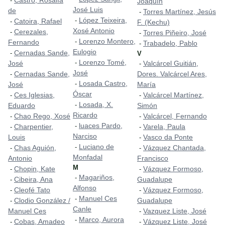
Castro, Rosalía
-
Joaquín
José Luis
de
Torres Martínez, Jesús
-
López Teixeira,
-
Catoira, Rafael
-
F. (Kechu)
Xosé Antonio
Cerezales,
-
Torres Piñeiro, José
-
Lorenzo Montero,
-
Fernando
Trabadelo, Pablo
-
Eulogio
Cernadas Sande,
-
V
Lorenzo Tomé,
-
José
Valcárcel Guitián,
-
José
Cernadas Sande,
Dores. Valcárcel Ares,
-
Losada Castro,
-
José
María
Óscar
Ces Iglesias,
Valcárcel Martínez,
-
-
Losada, X.
-
Eduardo
Simón
Ricardo
Chao Rego, Xosé
Valcárcel, Fernando
-
-
luaces Pardo,
-
Charpentier,
Varela, Paula
-
-
Narciso
Louis
Vasco da Ponte
-
Luciano de
-
Chas Aguión,
Vázquez Chantada,
-
-
Monfadal
Antonio
Francisco
M
Chopin, Kate
Vázquez Formoso,
-
-
Magariños,
-
Cibeira, Ana
Guadalupe
-
Alfonso
Cleofé Tato
Vázquez Formoso,
-
-
Manuel Ces
-
Clodio González /
Guadalupe
-
Canle
Manuel Ces
Vazquez Liste, José
-
Marco, Aurora
-
Cobas, Amadeo
Vázquez Liste, José
-
-