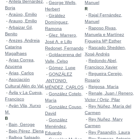
Antela Bernárdez,
-
George Wells,
Manuel
-
Borja
Herbert
R
Araúxo, Emilio
-
Rajal Fernández,
-
Giráldez
-
Arauxo, Emilio
-
Manuel
Domínguez,
Arbaizar Gil,
-
Raposo Rivas,
-
Ramona
Benito
Manuela e Martínez
Glez. Marrero,
-
Arezes, Andreia
-
Figueira Mª Esther
José A. e Lillo
Catarina
Rascado Shedden,
-
Redonet, Fernando
Magalhaes
Xosé Andrés
Goldacerena del
-
Arias Correa,
-
Redondo Abel,
-
Valle, Celso
Azucena
Francisco Xavier
Gómez, Lupe
-
Arias, Carlos
-
Regueira Cereijo,
-
GONZÁLEZ
-
Asociación
-
Rosario
,ANTONIO.
Cultural Alén do Val.
Reigosa, María
-
MÉNDEZ, CARLOS
Ávila y La Cueva,
-
Renale, Juan / Renero,
-
González Cotelo,
-
Francisco
Victor / Ortiz, Pilar
María
Ayán Vila, Xurxo
-
Rey Núñez, María del
-
González Couso,
-
M.
Carmen
David
B
Rey Nuñez, Mary
-
González
-
Bain, Geroge
-
Carmen
Menéndez,
Bajo Pérez, Elena
-
Rey Pasandín, Laura
-
Eduardo
Balboa Salgado,
-
Rey Somoza, Antonio
-